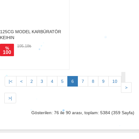
125CG MODEL KARBÜRATÖR
KEIHIN
195,18₺
%
100
|<
<
2
3
4
5
6
7
8
9
10
>
>|
Gösterilen: 76 ile 90 arası, toplam: 5384 (359 Sayfa)