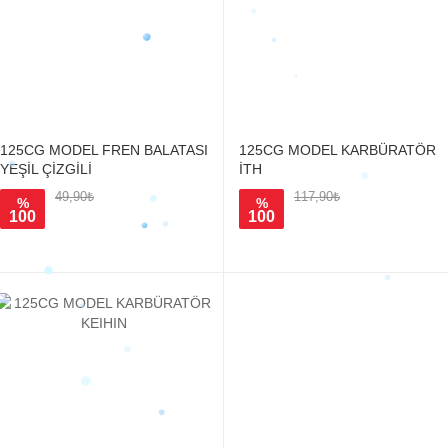
125CG MODEL FREN BALATASI
125CG MODEL KARBÜRATÖR
YEŞİL ÇİZGİLİ
İTH
49,90₺
117,90₺
%
%
100
100